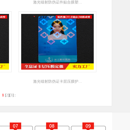
激光镭射防伪证件贴合膜塑…
激光镭射防伪证卡层压膜护…
录
1
[
2
][
3
]
: