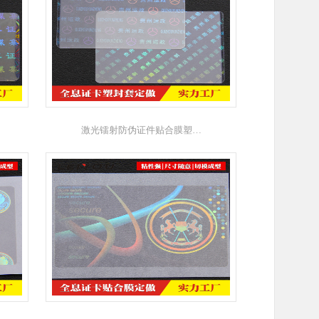
激光镭射防伪证件贴合膜塑…