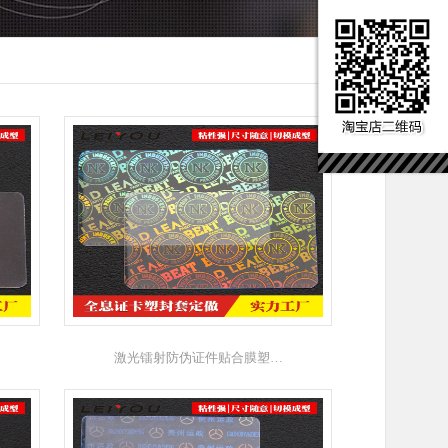
激光镭射防伪证件贴合膜塑…