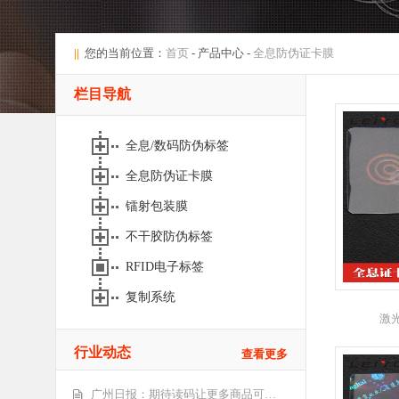
||
您的当前位置：
首页
- 产品中心 -
全息防伪证卡膜
栏目导航
全息/数码防伪标签
全息防伪证卡膜
镭射包装膜
不干胶防伪标签
RFID电子标签
复制系统
激
行业动态
查看更多
广州日报：期待读码让更多商品可…