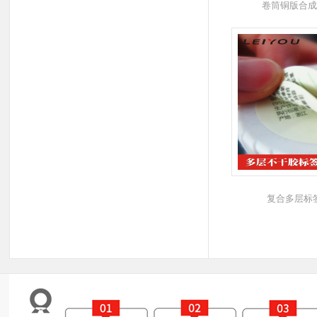
卷筒铜版合成
复合多层标签